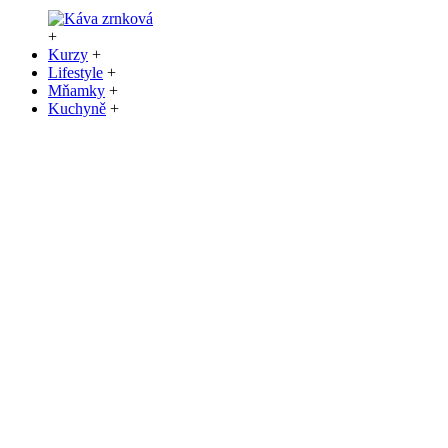
+
Kurzy
+
Lifestyle
+
Mňamky
+
Kuchyně
+