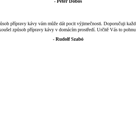
- Peter Doboš
způsob přípravy kávy vám může dát pocit výjimečnosti. Doporučuji kaž
oušel způsob přípravy kávy v domácím prostředí. Určitě Vás to pohnul
- Rudolf Szabó