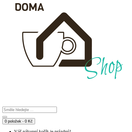
0 položek - 0 Kč
Váš nákupní košík je prázdný!