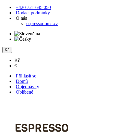
+420 721 645 050
Dodací podmínky
O nás
espressodoma.cz
Kč
Kč
€
Přihlásit se
Domů
Objednávky
Oblíbené