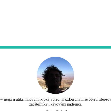
vy nespí a utíká mílovými kroky vpřed. Každou chvíli se objeví zlepšo
začátečníky i kávovými nadšenci.