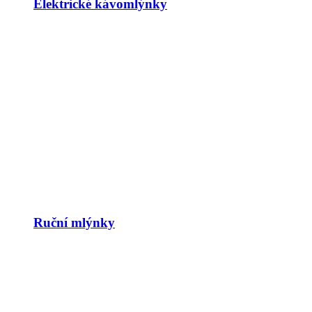
Elektrické kávomlýnky
Ruční mlýnky