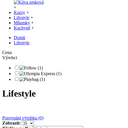
+
Kurzy
+
Lifestyle
+
Mňamky
+
Kuchyně
+
Domů
Lifestyle
Cena
Výrobci
Lifestyle
Porovnání výrobku (0)
Zobrazit: