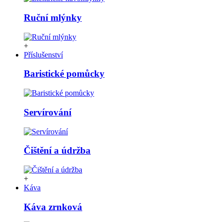
Ruční mlýnky
+
Příslušenství
Baristické pomůcky
Servírování
Čištění a údržba
+
Káva
Káva zrnková