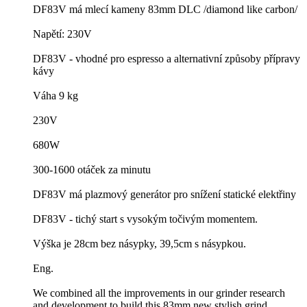
DF83V má mlecí kameny 83mm DLC /diamond like carbon/
Napětí: 230V
DF83V - vhodné pro espresso a alternativní způsoby přípravy
kávy
Váha 9 kg
230V
680W
300-1600 otáček za minutu
DF83V má plazmový generátor pro snížení statické elektřiny
DF83V - tichý start s vysokým točivým momentem.
Výška je 28cm bez násypky, 39,5cm s násypkou.
Eng.
We combined all the improvements in our grinder research
and development to build this 83mm new stylish grind.