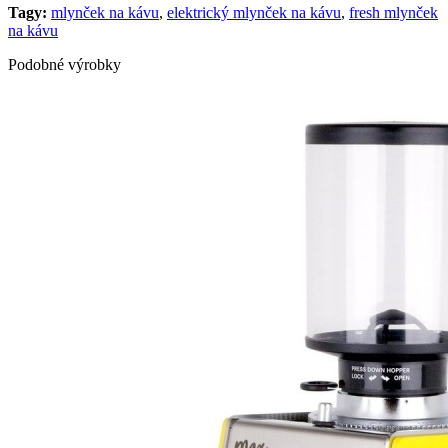
Tagy:
mlynček na kávu
,
elektrický mlynček na kávu
,
fresh mlynček
na kávu
Podobné výrobky