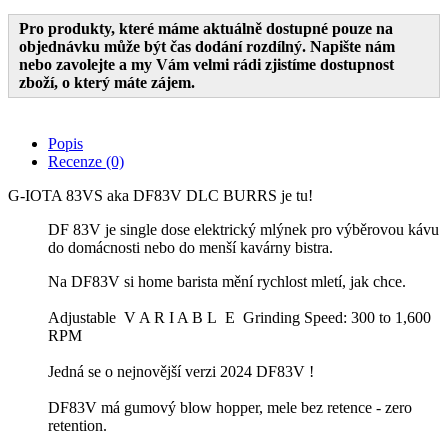
Pro produkty, které máme aktuálně dostupné pouze na
objednávku může být čas dodání rozdílný. Napište nám
nebo zavolejte a my Vám velmi rádi zjistíme dostupnost
zboží, o který máte zájem.
Popis
Recenze (0)
G-IOTA 83VS aka DF83V DLC BURRS je tu!
DF 83V je single dose elektrický mlýnek pro výběrovou kávu
do domácnosti nebo do menší kavárny bistra.
Na DF83V si home barista mění rychlost mletí, jak chce.
Adjustable V A R I A B L E Grinding Speed: 300 to 1,600
RPM
Jedná se o nejnovější verzi 2024 DF83V !
DF83V má gumový blow hopper, mele bez retence - zero
retention.