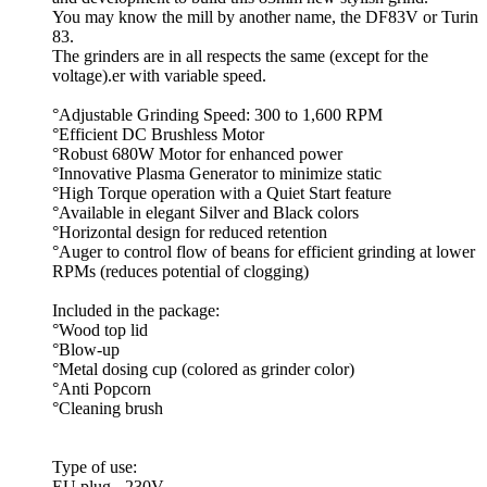
You may know the mill by another name, the DF83V or Turin
83.
The grinders are in all respects the same (except for the
voltage).er with variable speed.
°Adjustable Grinding Speed: 300 to 1,600 RPM
°Efficient DC Brushless Motor
°Robust 680W Motor for enhanced power
°Innovative Plasma Generator to minimize static
°High Torque operation with a Quiet Start feature
°Available in elegant Silver and Black colors
°Horizontal design for reduced retention
°Auger to control flow of beans for efficient grinding at lower
RPMs (reduces potential of clogging)
Included in the package:
°Wood top lid
°Blow-up
°Metal dosing cup (colored as grinder color)
°Anti Popcorn
°Cleaning brush
Type of use:
EU plug - 230V