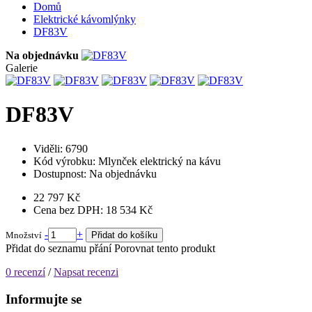
Domů
Elektrické kávomlýnky
DF83V
Na objednávku
Galerie
DF83V
Viděli: 6790
Kód výrobku:
Mlynček elektrický na kávu
Dostupnost:
Na objednávku
22 797 Kč
Cena bez DPH: 18 534 Kč
-
+
Množství
Přidat do košíku
Přidat do seznamu přání
Porovnat tento produkt
0 recenzí
/
Napsat recenzi
Informujte se