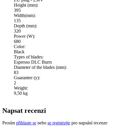
Height (mm):
395
Width(mm):
135
Depth (mm):
320
Power (W):
680
Color:
Black
Types of blades:
Espresso DLC Burrs
Diameter of the blades (mm):
83
Guarantee (y):
2
Weight:
9,50 kg
Napsat recenzi
Prosím
přihlaste se
nebo
se registrujte
pro napsání recenze