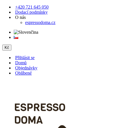
+420 721 645 050
Dodací podmínky
O nás
espressodoma.cz
Kč
Přihlásit se
Domů
Objednávky
Oblíbené