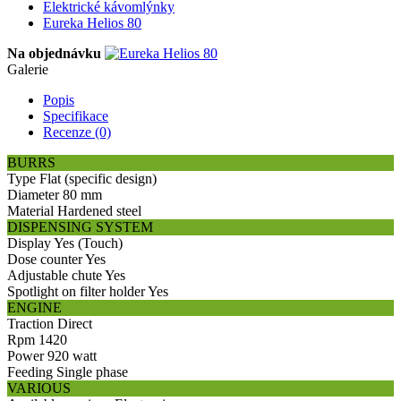
Elektrické kávomlýnky
Eureka Helios 80
Na objednávku
Galerie
Popis
Specifikace
Recenze (0)
BURRS
Type
Flat (specific design)
Diameter
80 mm
Material
Hardened steel
DISPENSING SYSTEM
Display
Yes (Touch)
Dose counter
Yes
Adjustable chute
Yes
Spotlight on filter holder
Yes
ENGINE
Traction
Direct
Rpm
1420
Power
920 watt
Feeding
Single phase
VARIOUS