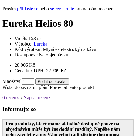
Prosím
přihlaste se
nebo
se registrujte
pro napsání recenze
Eureka Helios 80
Viděli: 15355
Výrobce:
Eureka
Kód výrobku:
Mlynček elektrický na kávu
Dostupnost:
Na objednávku
28 006 Kč
Cena bez DPH: 22 769 Kč
Množství
Přidat do košíku
Přidat do seznamu přání
Porovnat tento produkt
0 recenzí
/
Napsat recenzi
Informujte se
Pro produkty, které máme aktuálně dostupné pouze na
objednávku může být čas dodání rozdílný. Napište nám
nebo zavolejte a my Vám velmi rádi zjistíme dostupnost