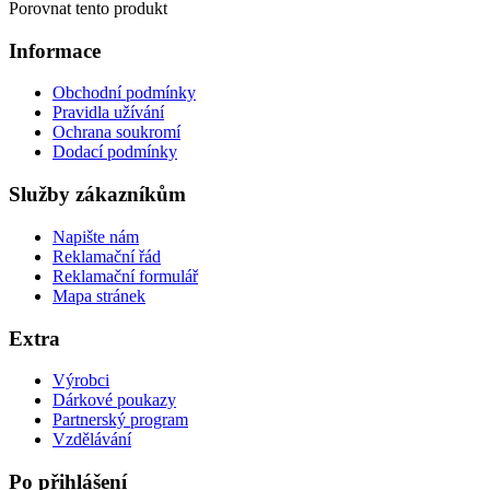
Porovnat tento produkt
Informace
Obchodní podmínky
Pravidla užívání
Ochrana soukromí
Dodací podmínky
Služby zákazníkům
Napište nám
Reklamační řád
Reklamační formulář
Mapa stránek
Extra
Výrobci
Dárkové poukazy
Partnerský program
Vzdělávání
Po přihlášení