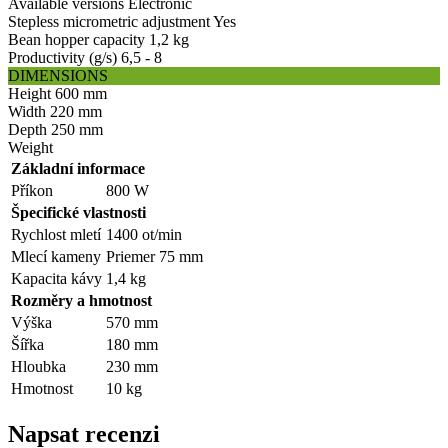
Available versions
Electronic
Stepless micrometric adjustment
Yes
Bean hopper capacity
1,2 kg
Productivity (g/s)
6,5 - 8
DIMENSIONS
Height
600 mm
Width
220 mm
Depth
250 mm
Weight
Základní informace
Příkon
800 W
Špecifické vlastnosti
Rychlost mletí
1400 ot/min
Mlecí kameny
Priemer 75 mm
Kapacita kávy
1,4 kg
Rozměry a hmotnost
Výška
570 mm
Šířka
180 mm
Hloubka
230 mm
Hmotnost
10 kg
Napsat recenzi