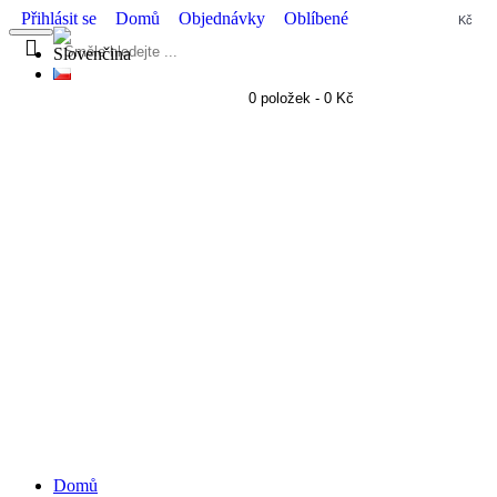
Přihlásit se
Domů
Objednávky
Oblíbené
Kč
0 položek - 0 Kč
KÁVOVARY
MLÝNKY
PŘÍSLUŠENSTVÍ
KÁVA
KURZY
LIFESTYLE
MŇAMKY
KUCHY
Domů