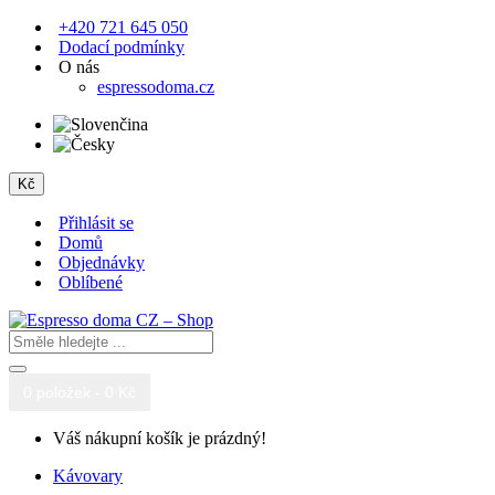
+420 721 645 050
Dodací podmínky
O nás
espressodoma.cz
Kč
Přihlásit se
Domů
Objednávky
Oblíbené
0 položek - 0 Kč
Váš nákupní košík je prázdný!
Kávovary