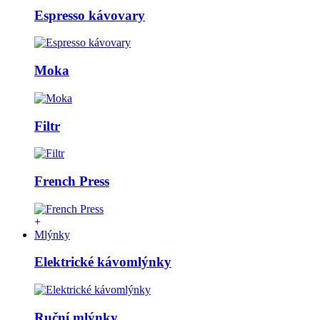
Espresso kávovary
Moka
Filtr
French Press
+
Mlýnky
Elektrické kávomlýnky
Ruční mlýnky