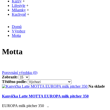
Kurzy
+
Lifestyle
+
Mňamky
+
Kuchyně
+
Domů
Výrobce
Motta
Motta
Porovnání výrobku (0)
Zobrazit:
Tříděno podle:
Na sklade
Kanvička Latte MOTTA EUROPA milk pitcher 350
EUROPA milk pitcher 350 ..