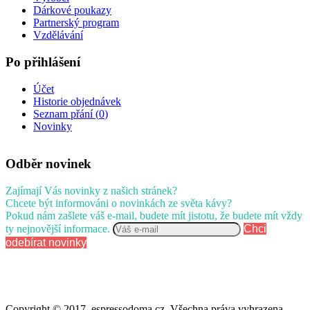
Dárkové poukazy
Partnerský program
Vzdělávání
Po přihlášení
Účet
Historie objednávek
Seznam přání (
0
)
Novinky
Odběr novinek
Zajímají Vás novinky z našich stránek?
Chcete být informováni o novinkách ze světa kávy?
Pokud nám zašlete váš e-mail, budete mít jistotu, že budete mít vždy
ty nejnovější informace.
Chci
odebírat novinky
Copyright © 2017, espressodoma.cz. Všechna práva vyhrazena.