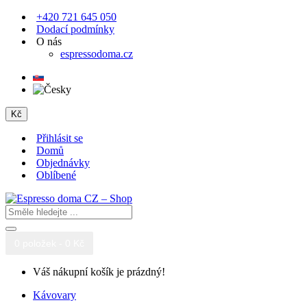
+420 721 645 050
Dodací podmínky
O nás
espressodoma.cz
Kč
Přihlásit se
Domů
Objednávky
Oblíbené
0 položek - 0 Kč
Váš nákupní košík je prázdný!
Kávovary