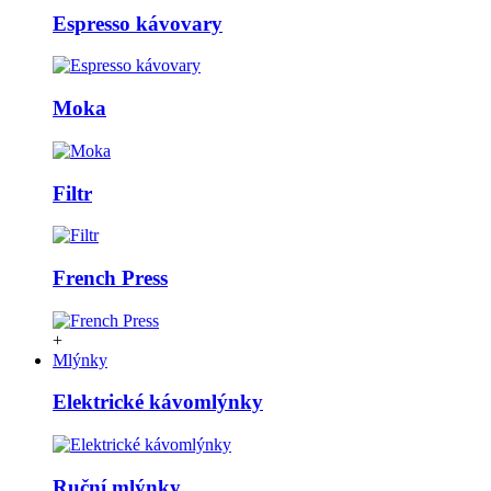
Espresso kávovary
Moka
Filtr
French Press
+
Mlýnky
Elektrické kávomlýnky
Ruční mlýnky