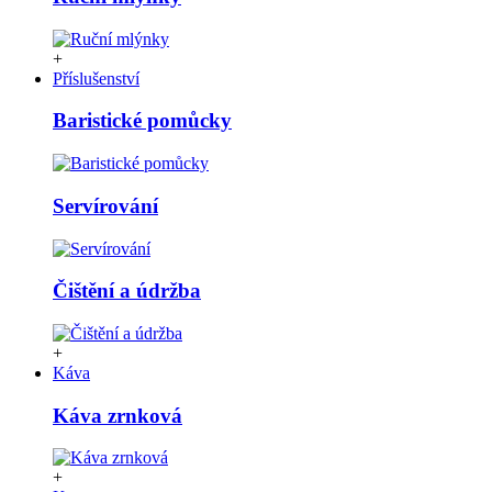
+
Příslušenství
Baristické pomůcky
Servírování
Čištění a údržba
+
Káva
Káva zrnková
+