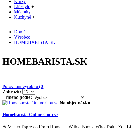
Kurzy
+
Lifestyle
+
Mňamky
+
Kuchyně
+
Domů
Výrobce
HOMEBARISTA.SK
HOMEBARISTA.SK
Porovnání výrobku (0)
Zobrazit:
Tříděno podle:
Na objednávku
Homebarista Online Course
☕ Master Espresso From Home — With a Barista Who Trains You Liv